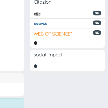
Citazioni
ND
ND
ND
social impact