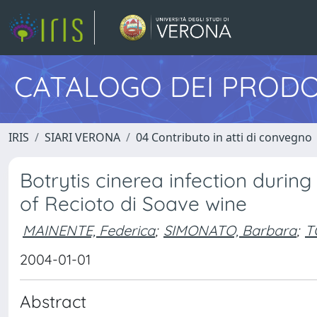
CATALOGO DEI PRODO
IRIS
SIARI VERONA
04 Contributo in atti di convegno
Botrytis cinerea infection durin
of Recioto di Soave wine
MAINENTE, Federica
;
SIMONATO, Barbara
;
T
2004-01-01
Abstract