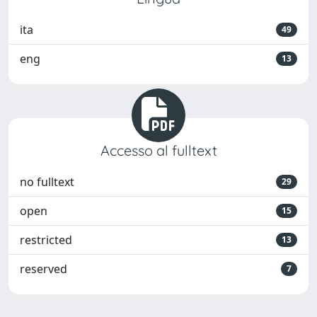
ita
49
eng
13
Accesso al fulltext
no fulltext
29
open
15
restricted
13
reserved
7