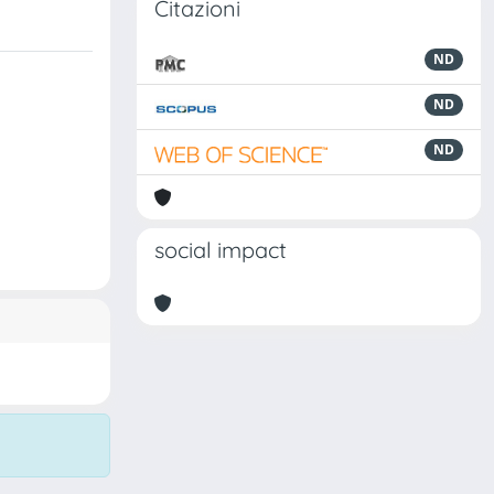
Citazioni
ND
ND
ND
social impact