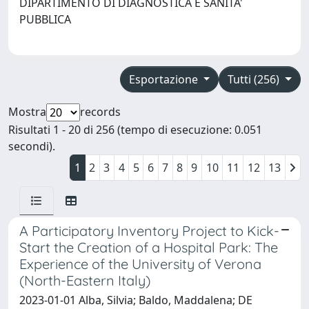
DIPARTIMENTO DI DIAGNOSTICA E SANITA'
PUBBLICA
Esportazione
Tutti (256)
Mostra
records
Risultati 1 - 20 di 256 (tempo di esecuzione: 0.051
secondi).
1
2
3
4
5
6
7
8
9
10
11
12
13
A Participatory Inventory Project to Kick-
Start the Creation of a Hospital Park: The
Experience of the University of Verona
(North-Eastern Italy)
2023-01-01 Alba, Silvia; Baldo, Maddalena; DE