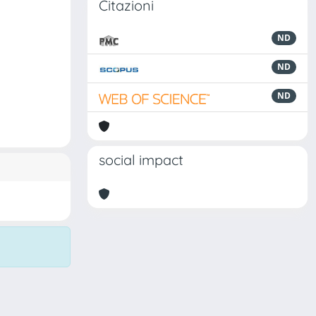
Citazioni
ND
ND
ND
social impact