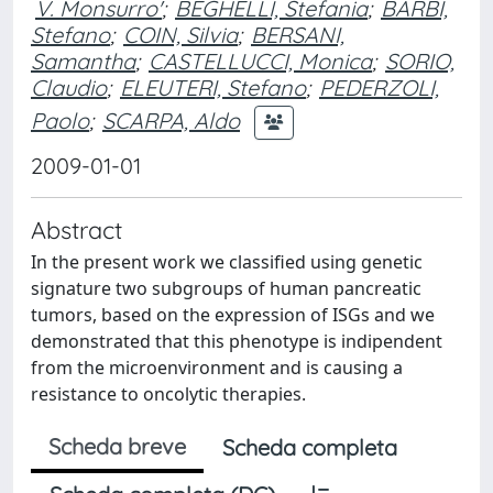
V. Monsurro'
;
BEGHELLI, Stefania
;
BARBI,
Stefano
;
COIN, Silvia
;
BERSANI,
Samantha
;
CASTELLUCCI, Monica
;
SORIO,
Claudio
;
ELEUTERI, Stefano
;
PEDERZOLI,
Paolo
;
SCARPA, Aldo
2009-01-01
Abstract
In the present work we classified using genetic
signature two subgroups of human pancreatic
tumors, based on the expression of ISGs and we
demonstrated that this phenotype is indipendent
from the microenvironment and is causing a
resistance to oncolytic therapies.
Scheda breve
Scheda completa