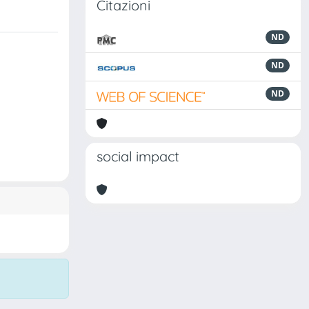
Citazioni
ND
ND
ND
social impact