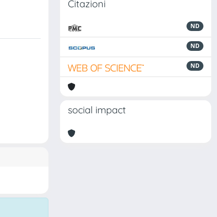
Citazioni
ND
ND
ND
social impact