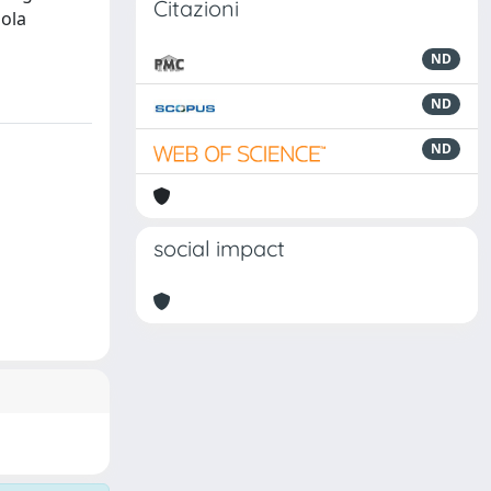
Citazioni
uola
ND
ND
ND
social impact