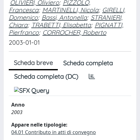
OLIVIERI, Oliviero
;
PIZZOLO,
Francesca
;
MARTINELLI, Nicola
;
GIRELLI,
Domenico
;
Bassi, Antonella
;
STRANIERI,
Chiara
;
TRABETTI, Elisabetta
;
PIGNATTI,
Pierfranco
;
CORROCHER, Roberto
2003-01-01
Scheda breve
Scheda completa
Scheda completa (DC)
Anno
2003
Appare nelle tipologie:
04.01 Contributo in atti di convegno