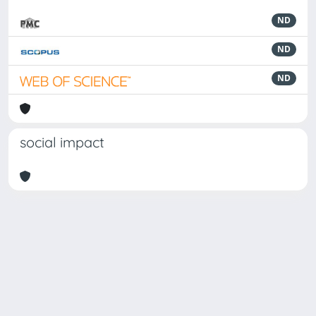
ND
ND
ND
social impact
Powered by
IRIS
-
about IRIS
-
Utilizzo dei cookie
-
Privacy
Copyright © 2026