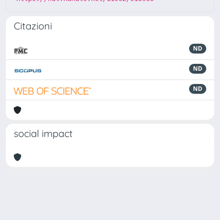
Citazioni
ND
ND
ND
social impact