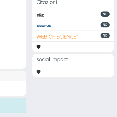
Citazioni
ND
ND
ND
social impact