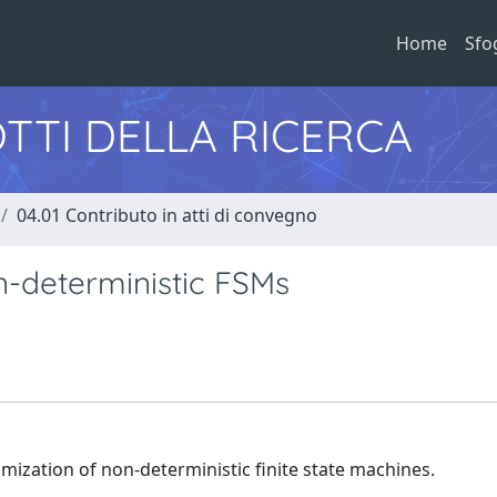
Home
Sfo
TTI DELLA RICERCA
04.01 Contributo in atti di convegno
on-deterministic FSMs
imization of non-deterministic finite state machines.