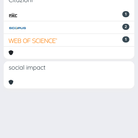
1
2
1
social impact
Powered by
IRIS
-
about IRIS
-