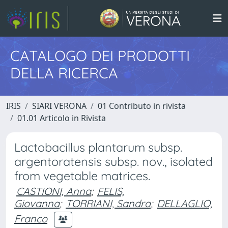
CATALOGO DEI PRODOTTI
DELLA RICERCA
IRIS
SIARI VERONA
01 Contributo in rivista
01.01 Articolo in Rivista
Lactobacillus plantarum subsp.
argentoratensis subsp. nov., isolated
from vegetable matrices.
CASTIONI, Anna
;
FELIS,
Giovanna
;
TORRIANI, Sandra
;
DELLAGLIO,
Franco