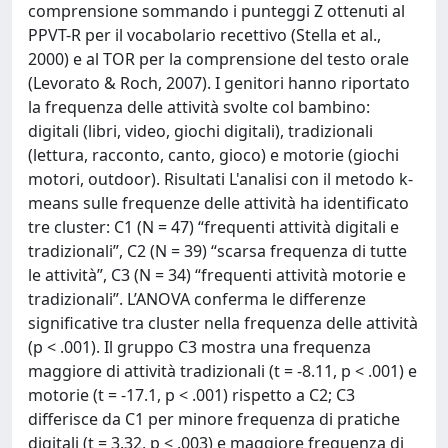
comprensione sommando i punteggi Z ottenuti al
PPVT-R per il vocabolario recettivo (Stella et al.,
2000) e al TOR per la comprensione del testo orale
(Levorato & Roch, 2007). I genitori hanno riportato
la frequenza delle attività svolte col bambino:
digitali (libri, video, giochi digitali), tradizionali
(lettura, racconto, canto, gioco) e motorie (giochi
motori, outdoor). Risultati L'analisi con il metodo k-
means sulle frequenze delle attività ha identificato
tre cluster: C1 (N = 47) “frequenti attività digitali e
tradizionali”, C2 (N = 39) “scarsa frequenza di tutte
le attività”, C3 (N = 34) “frequenti attività motorie e
tradizionali”. L’ANOVA conferma le differenze
significative tra cluster nella frequenza delle attività
(p < .001). Il gruppo C3 mostra una frequenza
maggiore di attività tradizionali (t = -8.11, p < .001) e
motorie (t = -17.1, p < .001) rispetto a C2; C3
differisce da C1 per minore frequenza di pratiche
digitali (t = 3.32, p < .003) e maggiore frequenza di