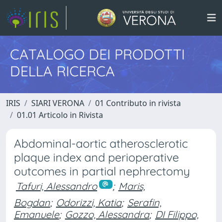
CATALOGO DEI PRODOTTI
DELLA RICERCA
IRIS
SIARI VERONA
01 Contributo in rivista
01.01 Articolo in Rivista
Abdominal-aortic atherosclerotic
plaque index and perioperative
outcomes in partial nephrectomy
Tafuri, Alessandro
;
Maris,
Bogdan
;
Odorizzi, Katia
;
Serafin,
Emanuele
;
Gozzo, Alessandra
;
DI Filippo,