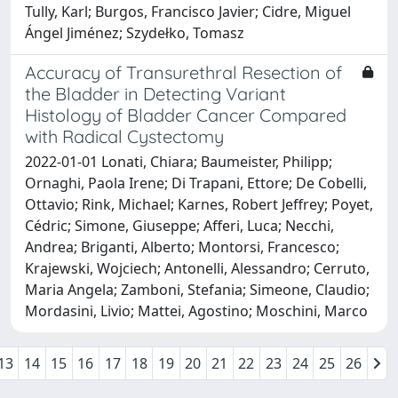
Tully, Karl; Burgos, Francisco Javier; Cidre, Miguel
Ángel Jiménez; Szydełko, Tomasz
Accuracy of Transurethral Resection of
the Bladder in Detecting Variant
Histology of Bladder Cancer Compared
with Radical Cystectomy
2022-01-01 Lonati, Chiara; Baumeister, Philipp;
Ornaghi, Paola Irene; Di Trapani, Ettore; De Cobelli,
Ottavio; Rink, Michael; Karnes, Robert Jeffrey; Poyet,
Cédric; Simone, Giuseppe; Afferi, Luca; Necchi,
Andrea; Briganti, Alberto; Montorsi, Francesco;
Krajewski, Wojciech; Antonelli, Alessandro; Cerruto,
Maria Angela; Zamboni, Stefania; Simeone, Claudio;
Mordasini, Livio; Mattei, Agostino; Moschini, Marco
13
14
15
16
17
18
19
20
21
22
23
24
25
26