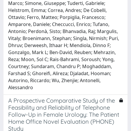
Marco; Simone, Giuseppe; Tuderti, Gabriele;
Helstrom, Emma; Correa, Andres; De Cobelli,
Ottavio; Ferro, Matteo; Porpiglia, Francesco;
Amparore, Daniele; Checcucci, Enrico; Tufano,
Antonio; Perdonà, Sisto; Bhanvadia, Raj; Margulis,
Vitaly; Broenimann, Stephan; Singla, Nirmish; Puri,
Dhruv; Derweesh, Ithaar H; Mendiola, Dinno F;
Gonzalgo, Mark L; Ben-David, Reuben; Mehrazin,
Reza; Moon, Sol C; Rais-Bahrami, Soroush; Yong,
Courtney; Sundaram, Chandru P; Moghaddam,
Farshad S; Ghoreifi, Alireza; Djaladat, Hooman;
Autorino, Riccardo; Wu, Zhenjie; Antonelli,
Alessandro
A Prospective Comparative Study of the
Feasibility and Reliability of Telephone
Follow-Up in Female Urology: The Patient
Home Office Novel Evaluation (PHONE)
Study