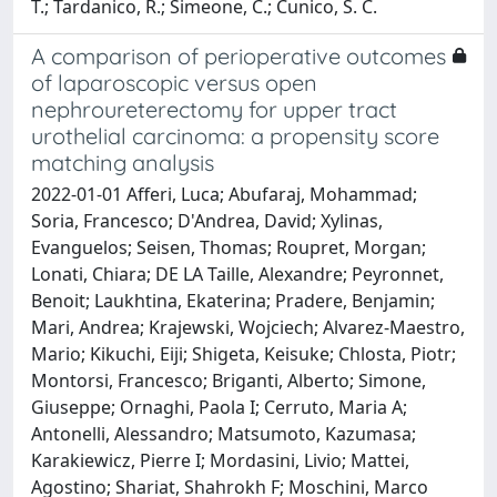
T.; Tardanico, R.; Simeone, C.; Cunico, S. C.
A comparison of perioperative outcomes
of laparoscopic versus open
nephroureterectomy for upper tract
urothelial carcinoma: a propensity score
matching analysis
2022-01-01 Afferi, Luca; Abufaraj, Mohammad;
Soria, Francesco; D'Andrea, David; Xylinas,
Evanguelos; Seisen, Thomas; Roupret, Morgan;
Lonati, Chiara; DE LA Taille, Alexandre; Peyronnet,
Benoit; Laukhtina, Ekaterina; Pradere, Benjamin;
Mari, Andrea; Krajewski, Wojciech; Alvarez-Maestro,
Mario; Kikuchi, Eiji; Shigeta, Keisuke; Chlosta, Piotr;
Montorsi, Francesco; Briganti, Alberto; Simone,
Giuseppe; Ornaghi, Paola I; Cerruto, Maria A;
Antonelli, Alessandro; Matsumoto, Kazumasa;
Karakiewicz, Pierre I; Mordasini, Livio; Mattei,
Agostino; Shariat, Shahrokh F; Moschini, Marco