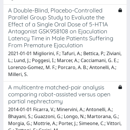
A Double-Blind, Placebo-Controlled
Parallel Group Study to Evaluate the
Effect of a Single Oral Dose of 5-HT1A
Antagonist GSK958108 on Ejaculation
Latency Time in Male Patients Suffering
From Premature Ejaculation
2021-01-01 Migliorini, F.; Tafuri, A.; Bettica, P.; Ziviani,
L.; Lund, J.; Poggesi, I.; Marcer, A.; Cacciamani, G. E.;
Lorenzo-Gomez, M. F.; Porcaro, A. B.; Antonelli, A.;
Milleri, S.
A multicentre matched-pair analysis
comparing robot-assisted versus open
partial nephrectomy
2014-01-01 Ficarra, V.; Minervini, A.; Antonelli, A.;
Bhayani, S.; Guazzoni, G.; Longo, N.; Martorana, G.;
Morgia, G.; Mottrie, A.; Porter, J.; Simeone, C.; Vittori,