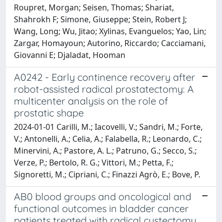
Roupret, Morgan; Seisen, Thomas; Shariat,
Shahrokh F; Simone, Giuseppe; Stein, Robert J;
Wang, Long; Wu, Jitao; Xylinas, Evanguelos; Yao, Lin;
Zargar, Homayoun; Autorino, Riccardo; Cacciamani,
Giovanni E; Djaladat, Hooman
A0242 - Early continence recovery after
robot-assisted radical prostatectomy: A
multicenter analysis on the role of
prostatic shape
2024-01-01 Carilli, M.; Iacovelli, V.; Sandri, M.; Forte,
V.; Antonelli, A.; Celia, A.; Falabella, R.; Leonardo, C.;
Minervini, A.; Pastore, A. L.; Patruno, G.; Secco, S.;
Verze, P.; Bertolo, R. G.; Vittori, M.; Petta, F.;
Signoretti, M.; Cipriani, C.; Finazzi Agrò, E.; Bove, P.
AB0 blood groups and oncological and
functional outcomes in bladder cancer
patients treated with radical cystectomy