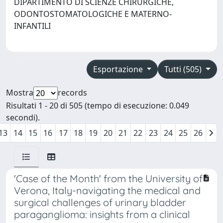
DIPARTIMENTO DI SCIENZE CHIRURGICHE,
ODONTOSTOMATOLOGICHE E MATERNO-
INFANTILI
Esportazione
Tutti (505)
Mostra
records
Risultati 1 - 20 di 505 (tempo di esecuzione: 0.049
secondi).
13
14
15
16
17
18
19
20
21
22
23
24
25
26
'Case of the Month' from the University of
Verona, Italy-navigating the medical and
surgical challenges of urinary bladder
paraganglioma: insights from a clinical