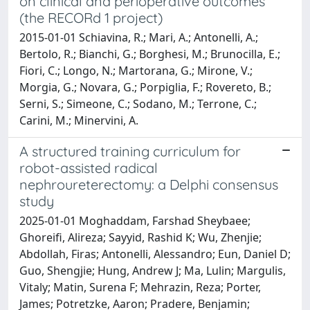
on clinical and perioperative outcomes
(the RECORd 1 project)
2015-01-01 Schiavina, R.; Mari, A.; Antonelli, A.;
Bertolo, R.; Bianchi, G.; Borghesi, M.; Brunocilla, E.;
Fiori, C.; Longo, N.; Martorana, G.; Mirone, V.;
Morgia, G.; Novara, G.; Porpiglia, F.; Rovereto, B.;
Serni, S.; Simeone, C.; Sodano, M.; Terrone, C.;
Carini, M.; Minervini, A.
A structured training curriculum for
robot-assisted radical
nephroureterectomy: a Delphi consensus
study
2025-01-01 Moghaddam, Farshad Sheybaee;
Ghoreifi, Alireza; Sayyid, Rashid K; Wu, Zhenjie;
Abdollah, Firas; Antonelli, Alessandro; Eun, Daniel D;
Guo, Shengjie; Hung, Andrew J; Ma, Lulin; Margulis,
Vitaly; Matin, Surena F; Mehrazin, Reza; Porter,
James; Potretzke, Aaron; Pradere, Benjamin;