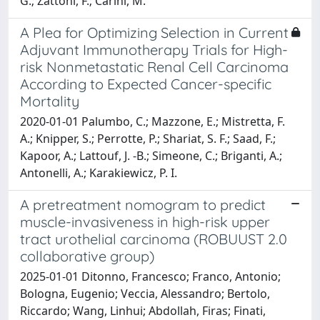
G.; Zattoni, F.; Carini, M.
A Plea for Optimizing Selection in Current
Adjuvant Immunotherapy Trials for High-
risk Nonmetastatic Renal Cell Carcinoma
According to Expected Cancer-specific
Mortality
2020-01-01 Palumbo, C.; Mazzone, E.; Mistretta, F.
A.; Knipper, S.; Perrotte, P.; Shariat, S. F.; Saad, F.;
Kapoor, A.; Lattouf, J. -B.; Simeone, C.; Briganti, A.;
Antonelli, A.; Karakiewicz, P. I.
A pretreatment nomogram to predict
muscle-invasiveness in high-risk upper
tract urothelial carcinoma (ROBUUST 2.0
collaborative group)
2025-01-01 Ditonno, Francesco; Franco, Antonio;
Bologna, Eugenio; Veccia, Alessandro; Bertolo,
Riccardo; Wang, Linhui; Abdollah, Firas; Finati,