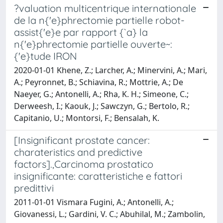
?valuation multicentrique internationale
de la n{'e}phrectomie partielle robot-
assist{'e}e par rapport {`a} la
n{'e}phrectomie partielle ouverte~:
{'e}tude IRON
2020-01-01 Khene, Z.; Larcher, A.; Minervini, A.; Mari,
A.; Peyronnet, B.; Schiavina, R.; Mottrie, A.; De
Naeyer, G.; Antonelli, A.; Rha, K. H.; Simeone, C.;
Derweesh, I.; Kaouk, J.; Sawczyn, G.; Bertolo, R.;
Capitanio, U.; Montorsi, F.; Bensalah, K.
[Insignificant prostate cancer:
charateristics and predictive
factors].,Carcinoma prostatico
insignificante: caratteristiche e fattori
predittivi
2011-01-01 Vismara Fugini, A.; Antonelli, A.;
Giovanessi, L.; Gardini, V. C.; Abuhilal, M.; Zambolin,