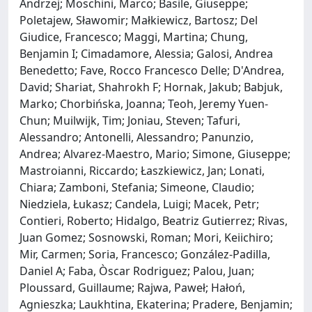
Andrzej; Moschini, Marco; Basile, Giuseppe;
Poletajew, Sławomir; Małkiewicz, Bartosz; Del
Giudice, Francesco; Maggi, Martina; Chung,
Benjamin I; Cimadamore, Alessia; Galosi, Andrea
Benedetto; Fave, Rocco Francesco Delle; D'Andrea,
David; Shariat, Shahrokh F; Hornak, Jakub; Babjuk,
Marko; Chorbińska, Joanna; Teoh, Jeremy Yuen-
Chun; Muilwijk, Tim; Joniau, Steven; Tafuri,
Alessandro; Antonelli, Alessandro; Panunzio,
Andrea; Alvarez-Maestro, Mario; Simone, Giuseppe;
Mastroianni, Riccardo; Łaszkiewicz, Jan; Lonati,
Chiara; Zamboni, Stefania; Simeone, Claudio;
Niedziela, Łukasz; Candela, Luigi; Macek, Petr;
Contieri, Roberto; Hidalgo, Beatriz Gutierrez; Rivas,
Juan Gomez; Sosnowski, Roman; Mori, Keiichiro;
Mir, Carmen; Soria, Francesco; González-Padilla,
Daniel A; Faba, Òscar Rodriguez; Palou, Juan;
Ploussard, Guillaume; Rajwa, Paweł; Hałoń,
Agnieszka; Laukhtina, Ekaterina; Pradere, Benjamin;