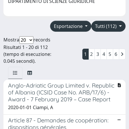
DIPARTIMENTO DI SCIENZE GIURIDICHE
Esportazione
Tutti (112)
Mostra
records
Risultati 1 - 20 di 112
(tempo di esecuzione:
1
2
3
4
5
6
0.045 secondi).
Anglo-Adriatic Group Limited v. Republic
of Albania (ICSID Case No. ARB/17/6) -
Award - 7 February 2019 – Case Report
2020-01-01 Ciampi, A
Article 87 - Demandes de coopération:
dispositions générales