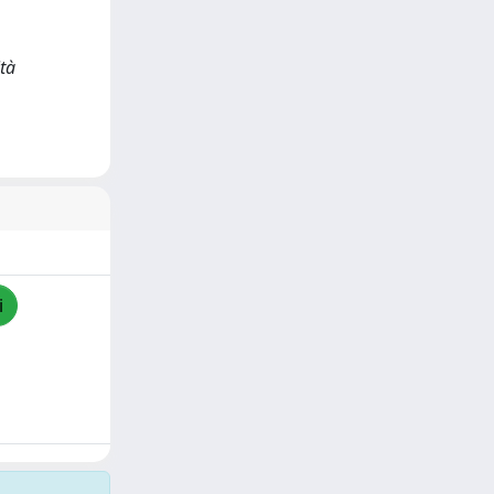
ità
i