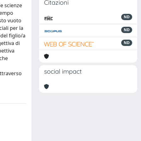
Citazioni
le scienze
 tempo
ND
sto vuoto
iali per la
ND
del figlio/a
ettiva di
ND
pettiva
 che
social impact
attraverso