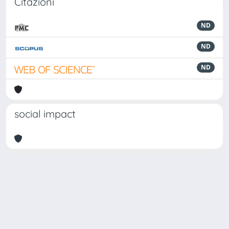
Citazioni
ND
ND
ND
social impact
Powered by
IRIS
-
about IRIS
-