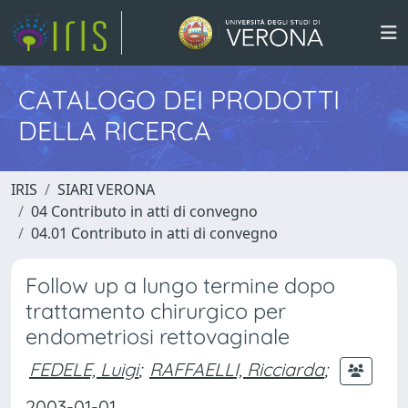
CATALOGO DEI PRODOTTI
DELLA RICERCA
IRIS
SIARI VERONA
04 Contributo in atti di convegno
04.01 Contributo in atti di convegno
Follow up a lungo termine dopo
trattamento chirurgico per
endometriosi rettovaginale
FEDELE, Luigi
;
RAFFAELLI, Ricciarda
;
2003-01-01