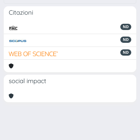
Citazioni
ND
ND
ND
social impact