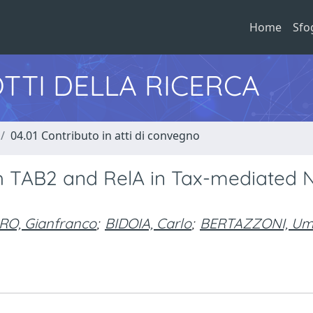
Home
Sfo
TTI DELLA RICERCA
04.01 Contributo in atti di convegno
th TAB2 and RelA in Tax-mediated 
RO, Gianfranco
;
BIDOIA, Carlo
;
BERTAZZONI, Um