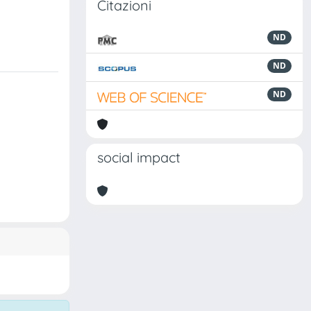
Citazioni
ND
ND
ND
social impact