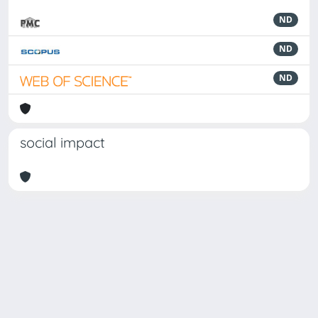
ND
ND
ND
social impact
Powered by
IRIS
-
about IRIS
-
Utilizzo dei cookie
-
Privacy
Copyright © 2026