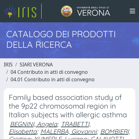
CATALOGO DEI PRODOTTI
DELLA RICERCA
IRIS
SIARI VERONA
04 Contributo in atti di convegno
04.01 Contributo in atti di convegno
Family based association study of
the 9p22 chromosomal region in
Italian subjects with allergic asthma
BEGNINI, Angela
;
TRABETTI,
Elisabetta
;
MALERBA, Giovanni
;
BOMBIERI,
Cristina
;
XUMERLE, Luciano
;
GALAVOTTI,