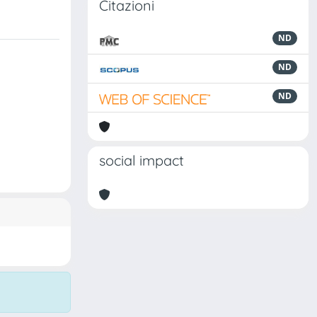
Citazioni
ND
ND
ND
social impact