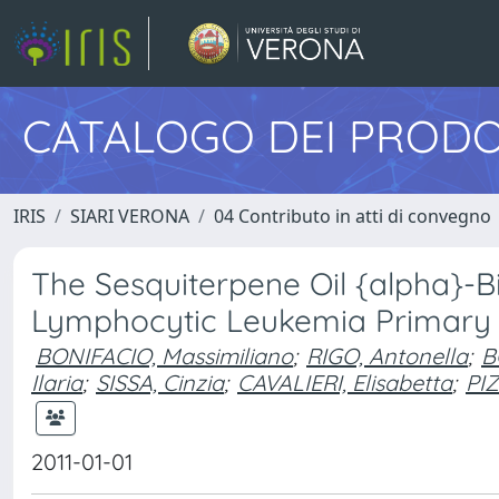
CATALOGO DEI PRODO
IRIS
SIARI VERONA
04 Contributo in atti di convegno
The Sesquiterpene Oil {alpha}-B
Lymphocytic Leukemia Primary 
BONIFACIO, Massimiliano
;
RIGO, Antonella
;
B
Ilaria
;
SISSA, Cinzia
;
CAVALIERI, Elisabetta
;
PI
2011-01-01