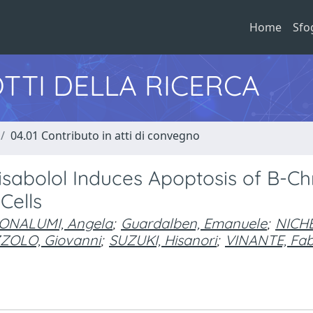
Home
Sfo
TTI DELLA RICERCA
04.01 Contributo in atti di convegno
isabolol Induces Apoptosis of B-Ch
Cells
ONALUMI, Angela
;
Guardalben, Emanuele
;
NICHE
ZZOLO, Giovanni
;
SUZUKI, Hisanori
;
VINANTE, Fab