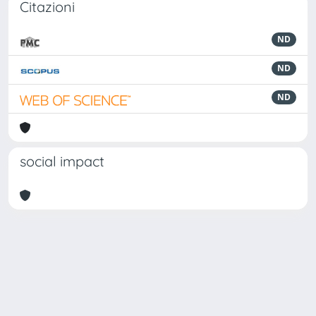
Citazioni
ND
ND
ND
social impact
Powered by
IRIS
-
about IRIS
-