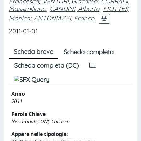
Francesco
;
VENTURI, Giacomo
;
CORRADI,
Massimiliano
;
GANDINI, Alberto
;
MOTTES,
Monica
;
ANTONIAZZI, Franco
2011-01-01
Scheda breve
Scheda completa
Scheda completa (DC)
Anno
2011
Parole Chiave
Neridronate; ONJ; Children
Appare nelle tipologie: