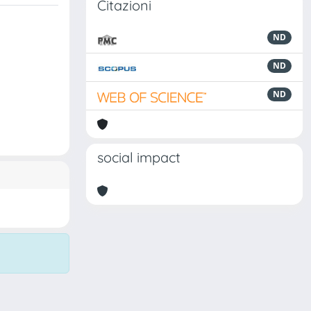
Citazioni
ND
ND
ND
social impact