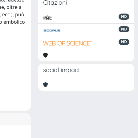
Citazioni
e, oltre a
, ecc.), può
ND
to embolico
ND
ND
social impact