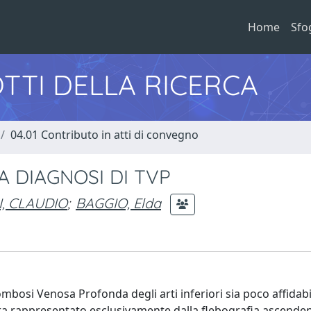
Home
Sfo
TTI DELLA RICERCA
04.01 Contributo in atti di convegno
 DIAGNOSI DI TVP
I, CLAUDIO
;
BAGGIO, Elda
mbosi Venosa Profonda degli arti inferiori sia poco affidabi
ra rappresentato esclusivamente dalla flebografia ascende