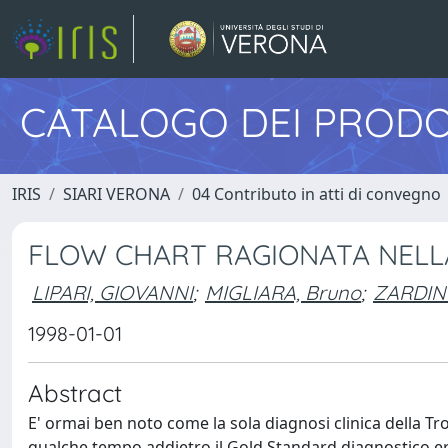
CATALOGO DEI PRODO
IRIS
SIARI VERONA
04 Contributo in atti di convegno
FLOW CHART RAGIONATA NELLA
LIPARI, GIOVANNI
;
MIGLIARA, Bruno
;
ZARDIN
1998-01-01
Abstract
E' ormai ben noto come la sola diagnosi clinica della Tro
qualche tempo addietro il Gold Standard diagnostico e