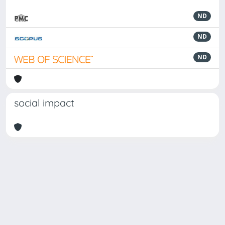
ND
ND
ND
social impact
Powered by
IRIS
-
about IRIS
-
Utilizzo dei cookie
-
Privacy
Copyright © 2026