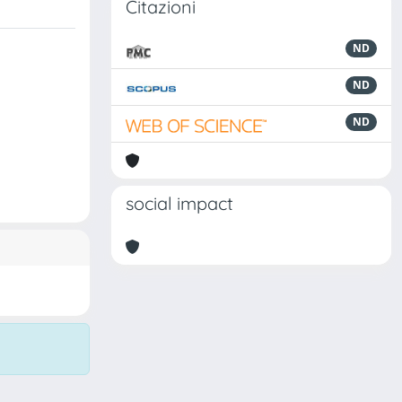
Citazioni
ND
ND
ND
social impact