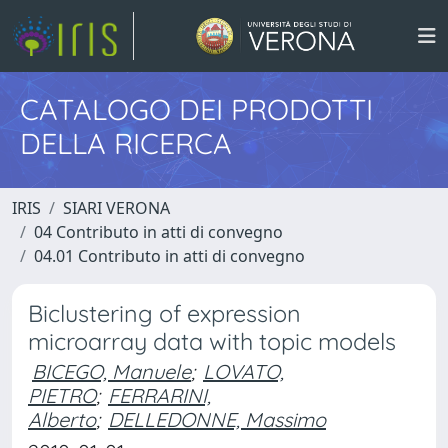
CATALOGO DEI PRODOTTI
DELLA RICERCA
IRIS
SIARI VERONA
04 Contributo in atti di convegno
04.01 Contributo in atti di convegno
Biclustering of expression
microarray data with topic models
BICEGO, Manuele
;
LOVATO,
PIETRO
;
FERRARINI,
Alberto
;
DELLEDONNE, Massimo