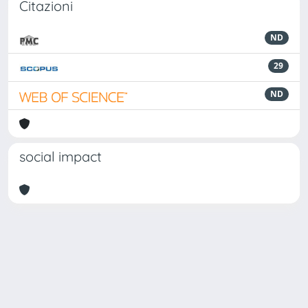
Citazioni
ND
29
ND
social impact
Powered by
IRIS
-
about IRIS
-