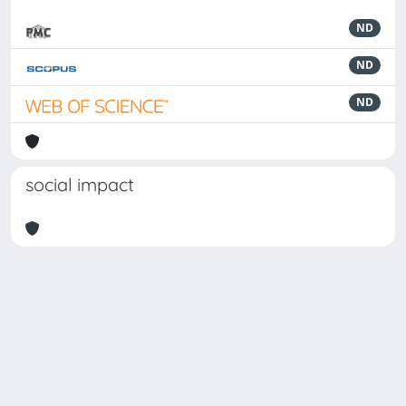
ND
ND
ND
social impact
Powered by
IRIS
-
about IRIS
-
Utilizzo dei cookie
-
Privacy
Copyright © 2026