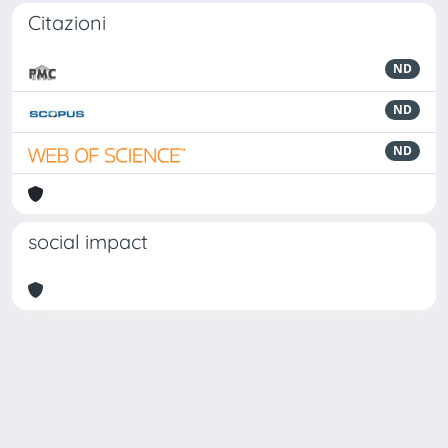
Citazioni
ND
ND
ND
social impact