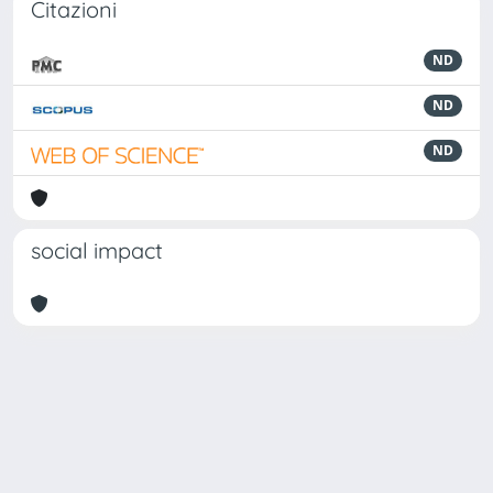
Citazioni
ND
ND
ND
social impact
Powered by
IRIS
-
about IRIS
-