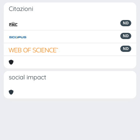
Citazioni
ND
ND
ND
social impact