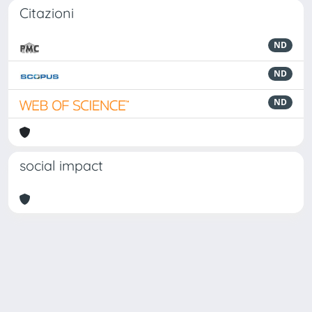
Citazioni
ND
ND
ND
social impact