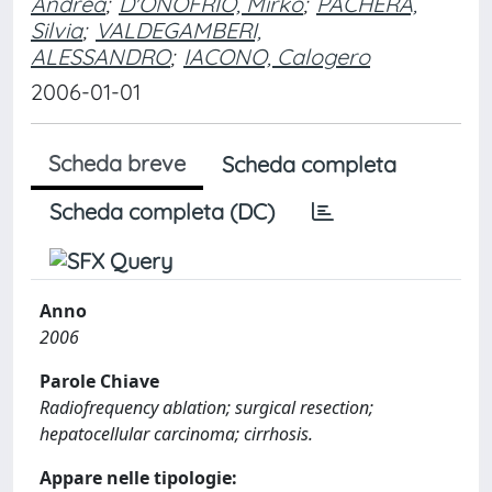
Andrea
;
D'ONOFRIO, Mirko
;
PACHERA,
Silvia
;
VALDEGAMBERI,
ALESSANDRO
;
IACONO, Calogero
2006-01-01
Scheda breve
Scheda completa
Scheda completa (DC)
Anno
2006
Parole Chiave
Radiofrequency ablation; surgical resection;
hepatocellular carcinoma; cirrhosis.
Appare nelle tipologie: