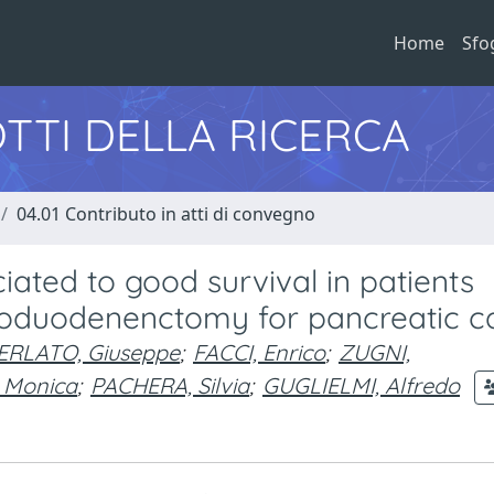
Home
Sfo
TTI DELLA RICERCA
04.01 Contributo in atti di convegno
ated to good survival in patients
oduodenenctomy for pancreatic ca
ERLATO, Giuseppe
;
FACCI, Enrico
;
ZUGNI,
 Monica
;
PACHERA, Silvia
;
GUGLIELMI, Alfredo