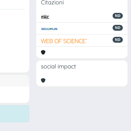
Citazioni
ND
ND
ND
social impact