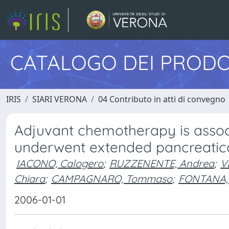
CATALOGO DEI PRODO
IRIS
SIARI VERONA
04 Contributo in atti di convegno
Adjuvant chemotherapy is associ
underwent extended pancreatic
IACONO, Calogero
;
RUZZENENTE, Andrea
;
V
Chiara
;
CAMPAGNARO, Tommaso
;
FONTANA,
2006-01-01