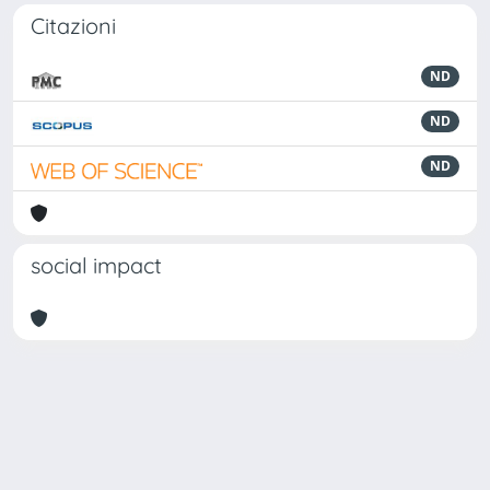
Citazioni
ND
ND
ND
social impact