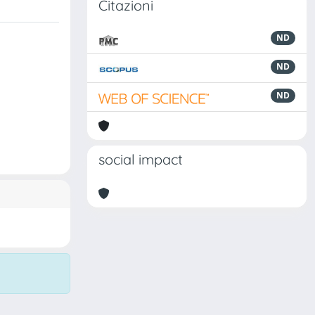
Citazioni
ND
ND
ND
social impact