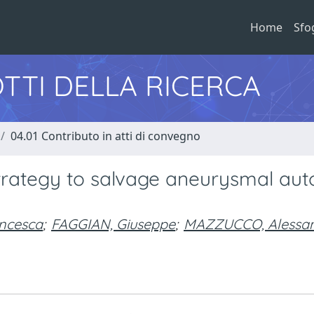
Home
Sfo
TTI DELLA RICERCA
04.01 Contributo in atti di convegno
trategy to salvage aneurysmal aut
ancesca
;
FAGGIAN, Giuseppe
;
MAZZUCCO, Alessa