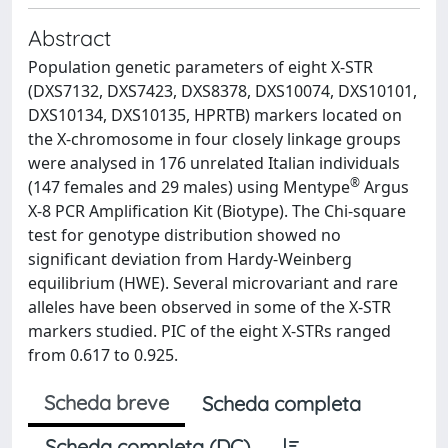
Abstract
Population genetic parameters of eight X-STR
(DXS7132, DXS7423, DXS8378, DXS10074, DXS10101,
DXS10134, DXS10135, HPRTB) markers located on
the X-chromosome in four closely linkage groups
were analysed in 176 unrelated Italian individuals
®
(147 females and 29 males) using Mentype
Argus
X-8 PCR Amplification Kit (Biotype). The Chi-square
test for genotype distribution showed no
significant deviation from Hardy-Weinberg
equilibrium (HWE). Several microvariant and rare
alleles have been observed in some of the X-STR
markers studied. PIC of the eight X-STRs ranged
from 0.617 to 0.925.
Scheda breve
Scheda completa
Scheda completa (DC)