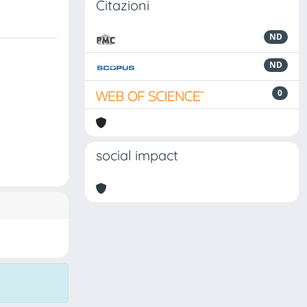
Citazioni
ND
ND
0
social impact