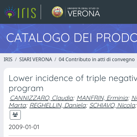
CATALOGO DEI PRODO
IRIS
SIARI VERONA
04 Contributo in atti di convegno
Lower incidence of triple negati
program
CANNIZZARO, Claudia
;
MANFRIN, Erminia
;
N
Marta
;
REGHELLIN, Daniela
;
SCHIAVO, Nicola
;
2009-01-01