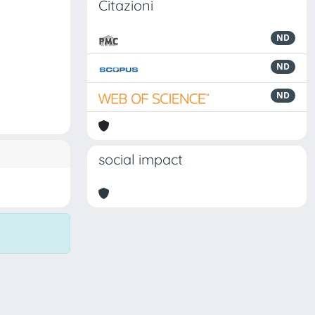
Citazioni
ND
ND
ND
social impact