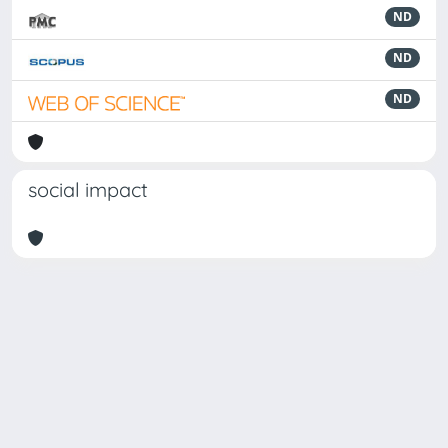
ND
ND
ND
social impact
Powered by
IRIS
-
about IRIS
-
Utilizzo dei cookie
-
Privacy
Copyright © 2026