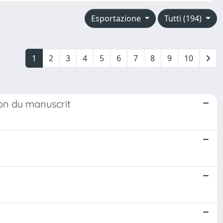
Esportazione
Tutti (194)
1
2
3
4
5
6
7
8
9
10
ion du manuscrit