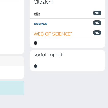
Citazioni
ND
ND
ND
social impact