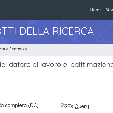
Home
Sfo
TTI DELLA RICERCA
ota a Sentenza
l datore di lavoro e legittimazion
a completa (DC)