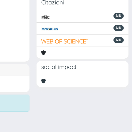
Citazioni
ND
ND
ND
social impact