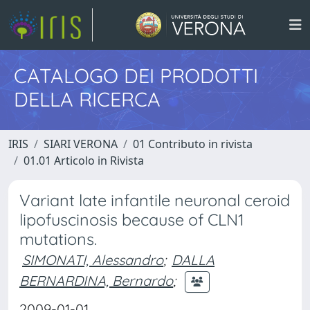
CATALOGO DEI PRODOTTI
DELLA RICERCA
IRIS
SIARI VERONA
01 Contributo in rivista
01.01 Articolo in Rivista
Variant late infantile neuronal ceroid
lipofuscinosis because of CLN1
mutations.
SIMONATI, Alessandro
;
DALLA
BERNARDINA, Bernardo
;
2009-01-01