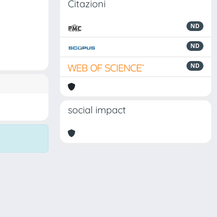
Citazioni
ND
ND
ND
social impact