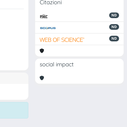
Citazioni
ND
ND
ND
social impact