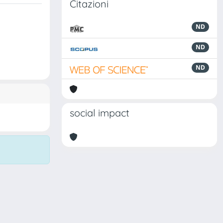
Citazioni
ND
ND
ND
social impact